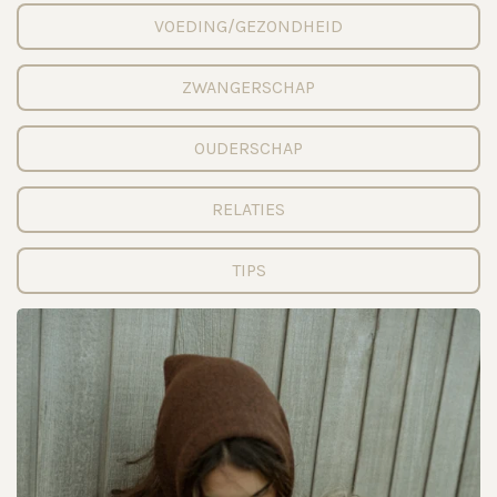
VOEDING/GEZONDHEID
ZWANGERSCHAP
OUDERSCHAP
RELATIES
TIPS