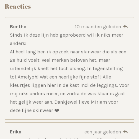
Reacties
1
4
s
Benthe
10 maanden geleden
t
Sinds ik deze lijn heb geprobeerd wil ik niks meer
e
anders!
r
Al heel lang ben ik opzoek naar skinwear die als een
r
2e huid voelt. Veel merken beloven het, maar
e
uiteindelijk knelt het toch alsnog. In tegenstelling
n
tot Amelyph! Wat een heerlijke fijne stof ! Alle
kleurtjes liggen hier in de kast incl de leggings. Voor
mij niks anders meer, en zodra de was klaar is gaat
het gelijk weer aan. Dankjewel lieve Miriam voor
deze fijne skinwear ❤️
Erika
een jaar geleden