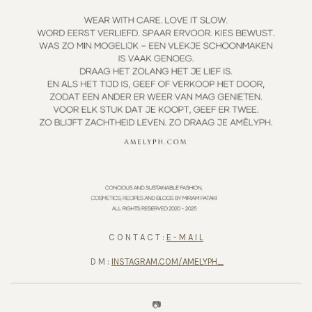
C O N T A C T :
E - M A I L
D M :
INSTAGRAM.COM/AMELYPH_
📷