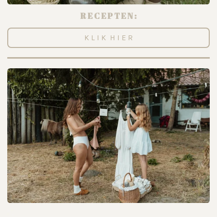
R E C E P T E N :
K L I K H I E R