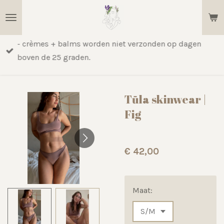
Ga
direct
naar
- crèmes + balms worden niet verzonden op dagen
de
boven de 25 graden.
hoofdinhoud
Tūla skinwear |
Fig
€ 42,00
Maat: