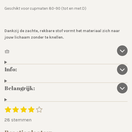
Geschikt voor cupmaten 80–90 (tot en met D)
Dankzij de zachte, rekbare stof vormt het materiaal zich naar
jouw lichaam zonder te knellen.
🧺
Info:
Belangrijk:
1
2
3
4
5
S
R
t
s
s
s
s
s
a
28 stemmen
e
t
t
t
t
t
m
t
e
e
e
e
e
m