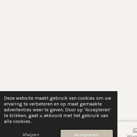
Deze website maakt gebruik van cookies om uw
ervaring te verbeteren en op maat gemaakte
advertenties weer te geven. Door op ‘Accepteren’
te klikken, gaat u akkoord met het gebruik van
alle cookies.
Afwijzen
Accepteren
E-mailadres
Instagram
What