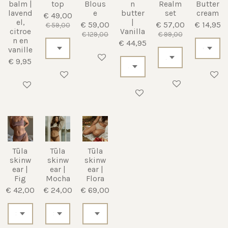
balm |
top
Blous
n
Realm
Butter
lavend
e
butter
set
cream
€ 49,00
el,
|
€ 59,00
€ 57,00
€ 14,95
€ 59,00
citroe
Vanilla
€ 129,00
€ 99,00
n en
€ 44,95
vanille
In winkelwagen
€ 9,95
In winkelwagen
Houd mi
In winkelwagen
Houd mij op de hoogte
In winkelwagen
Tūla
Tūla
Tūla
skinw
skinw
skinw
ear |
ear |
ear |
Fig
Mocha
Flora
€ 42,00
€ 24,00
€ 69,00